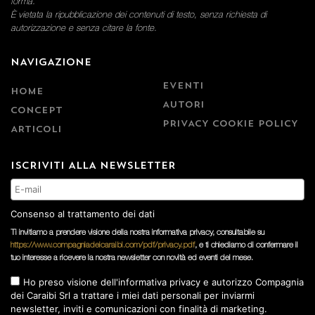
forma.
È vietata la ripubblicazione dei contenuti di testo, senza richiesta di
autorizzazione e senza citare la fonte.
NAVIGAZIONE
EVENTI
HOME
AUTORI
CONCEPT
PRIVACY COOKIE POLICY
ARTICOLI
ISCRIVITI ALLA NEWSLETTER
Consenso al trattamento dei dati
Ti invitiamo a prendere visione della nostra informativa privacy, consultabile su
https://www.compagniadeicaraibi.com/pdf/privacy.pdf
, e ti chiediamo di confermare il
tuo interesse a ricevere la nostra newsletter con novità ed eventi del mese.
Ho preso visione dell'informativa privacy e autorizzo Compagnia
dei Caraibi Srl a trattare i miei dati personali per inviarmi
newsletter, inviti e comunicazioni con finalità di marketing.