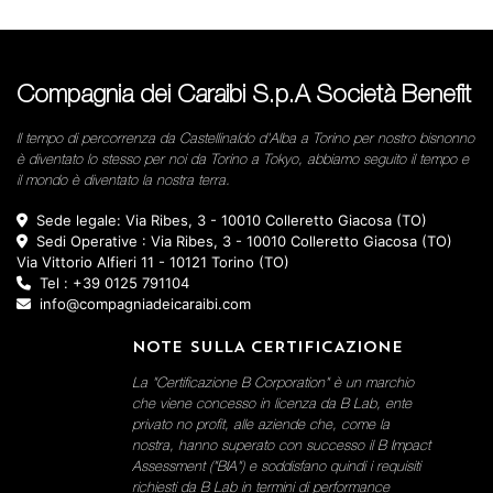
Compagnia dei Caraibi S.p.A Società Benefit
Il tempo di percorrenza da Castellinaldo d'Alba a Torino per nostro bisnonno
è diventato lo stesso per noi da Torino a Tokyo, abbiamo seguito il tempo e
il mondo è diventato la nostra terra.
Sede legale: Via Ribes, 3 - 10010 Colleretto Giacosa (TO)
Sedi Operative : Via Ribes, 3 - 10010 Colleretto Giacosa (TO)
Via Vittorio Alfieri 11 - 10121 Torino (TO)
Tel : +39 0125 791104
info@compagniadeicaraibi.com
NOTE SULLA CERTIFICAZIONE
La "Certificazione B Corporation" è un marchio
che viene concesso in licenza da B Lab, ente
privato no profit, alle aziende che, come la
nostra, hanno superato con successo il B Impact
Assessment ("BIA") e soddisfano quindi i requisiti
richiesti da B Lab in termini di performance