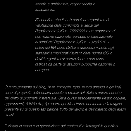
sociale e ambientale, responsabilità e
trasparenza.
Si specifica che B Lab non è un organismo di
valutazione della conformità ai sensi del
Regolamento (UE) n. 765/2008 o un organismo di
normazione nazionale, europeo o internazionale
ai sensi del Regolamento (UE) n. 1025/2012. I
criteri del BIA sono distinti e autonomi rispetto agli
standard armonizzati risultanti dalle norme ISO o
di altri organismi di normazione e non sono
ratificati da parte di istituzioni pubbliche nazionali o
europee.
Quanto presente sul blog, (testi, immagini, logo, lavoro artistico e grafica)
sono di proprietà della nostra società e protetti dal diritto d’autore nonché
dal diritto di proprietà intellettuale. Sarà quindi assolutamente vietato copiare,
appropriarsi, ridistribuire, riprodurre qualsiasi frase, contenuto o immagine
presente su di questo sito perché frutto del lavoro e dell’intelletto degli autori
stessi.
È vietata la copia e la riproduzione dei contenuti e immagini in qualsiasi