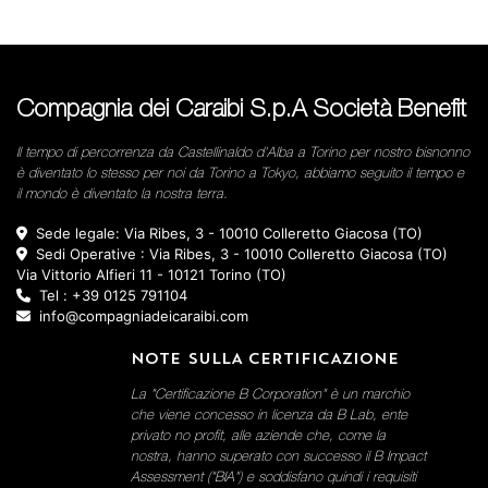
Compagnia dei Caraibi S.p.A Società Benefit
Il tempo di percorrenza da Castellinaldo d'Alba a Torino per nostro bisnonno
è diventato lo stesso per noi da Torino a Tokyo, abbiamo seguito il tempo e
il mondo è diventato la nostra terra.
Sede legale: Via Ribes, 3 - 10010 Colleretto Giacosa (TO)
Sedi Operative : Via Ribes, 3 - 10010 Colleretto Giacosa (TO)
Via Vittorio Alfieri 11 - 10121 Torino (TO)
Tel : +39 0125 791104
info@compagniadeicaraibi.com
NOTE SULLA CERTIFICAZIONE
La "Certificazione B Corporation" è un marchio
che viene concesso in licenza da B Lab, ente
privato no profit, alle aziende che, come la
nostra, hanno superato con successo il B Impact
Assessment ("BIA") e soddisfano quindi i requisiti