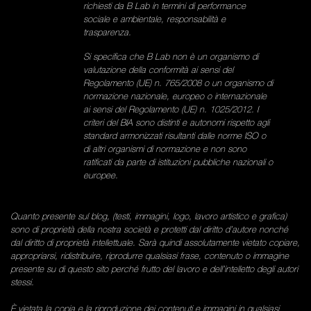
richiesti da B Lab in termini di performance
sociale e ambientale, responsabilità e
trasparenza.
Si specifica che B Lab non è un organismo di
valutazione della conformità ai sensi del
Regolamento (UE) n. 765/2008 o un organismo di
normazione nazionale, europeo o internazionale
ai sensi del Regolamento (UE) n. 1025/2012. I
criteri del BIA sono distinti e autonomi rispetto agli
standard armonizzati risultanti dalle norme ISO o
di altri organismi di normazione e non sono
ratificati da parte di istituzioni pubbliche nazionali o
europee.
Quanto presente sul blog, (testi, immagini, logo, lavoro artistico e grafica)
sono di proprietà della nostra società e protetti dal diritto d’autore nonché
dal diritto di proprietà intellettuale. Sarà quindi assolutamente vietato copiare,
appropriarsi, ridistribuire, riprodurre qualsiasi frase, contenuto o immagine
presente su di questo sito perché frutto del lavoro e dell’intelletto degli autori
stessi.
È vietata la copia e la riproduzione dei contenuti e immagini in qualsiasi