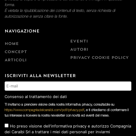
forma.
È vietata la ripubblicazione dei contenuti di testo, senza richiesta di
autorizzazione e senza citare la fonte.
NAVIGAZIONE
EVENTI
HOME
AUTORI
CONCEPT
PRIVACY COOKIE POLICY
ARTICOLI
ISCRIVITI ALLA NEWSLETTER
Consenso al trattamento dei dati
Ti invitiamo a prendere visione della nostra informativa privacy, consultabile su
https://www.compagniadeicaraibi.com/pdf/privacy.pdf
, e ti chiediamo di confermare il
tuo interesse a ricevere la nostra newsletter con novità ed eventi del mese.
Ho preso visione dell'informativa privacy e autorizzo Compagnia
dei Caraibi Srl a trattare i miei dati personali per inviarmi