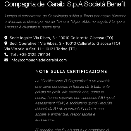
Compagnia dei Caraibi S.p.A Società Benefit
Il tempo di percorrenza da Castellinaldo d'Alba a Torino per nostro bisnonno
è diventato lo stesso per noi da Torino a Tokyo, abbiamo seguito il tempo e
il mondo è diventato la nostra terra.
Sede legale: Via Ribes, 3 - 10010 Colleretto Giacosa (TO)
Sedi Operative : Via Ribes, 3 - 10010 Colleretto Giacosa (TO)
Via Vittorio Alfieri 11 - 10121 Torino (TO)
Tel : +39 0125 791104
info@compagniadeicaraibi.com
NOTE SULLA CERTIFICAZIONE
La "Certificazione B Corporation" è un marchio
che viene concesso in licenza da B Lab, ente
privato no profit, alle aziende che, come la
nostra, hanno superato con successo il B Impact
Assessment ("BIA") e soddisfano quindi i requisiti
richiesti da B Lab in termini di performance
sociale e ambientale, responsabilità e
trasparenza.
Si specifica che B Lab non è un organismo di