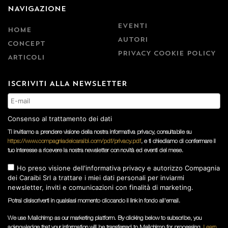
NAVIGAZIONE
EVENTI
HOME
AUTORI
CONCEPT
PRIVACY COOKIE POLICY
ARTICOLI
ISCRIVITI ALLA NEWSLETTER
Consenso al trattamento dei dati
Ti invitiamo a prendere visione della nostra informativa privacy, consultabile su
https://www.compagniadeicaraibi.com/pdf/privacy.pdf
, e ti chiediamo di confermare il
tuo interesse a ricevere la nostra newsletter con novità ed eventi del mese.
Ho preso visione dell'informativa privacy e autorizzo Compagnia
dei Caraibi Srl a trattare i miei dati personali per inviarmi
newsletter, inviti e comunicazioni con finalità di marketing.
Potrai disiscriverti in qualsiasi momento cliccando il link in fondo all'email.
We use Mailchimp as our marketing platform. By clicking below to subscribe, you
acknowledge that your information will be transferred to Mailchimp for processing.
Learn