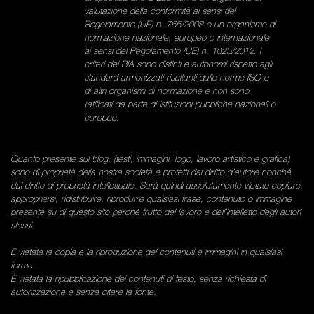
valutazione della conformità ai sensi del
Regolamento (UE) n. 765/2008 o un organismo di
normazione nazionale, europeo o internazionale
ai sensi del Regolamento (UE) n. 1025/2012. I
criteri del BIA sono distinti e autonomi rispetto agli
standard armonizzati risultanti dalle norme ISO o
di altri organismi di normazione e non sono
ratificati da parte di istituzioni pubbliche nazionali o
europee.
Quanto presente sul blog, (testi, immagini, logo, lavoro artistico e grafica)
sono di proprietà della nostra società e protetti dal diritto d’autore nonché
dal diritto di proprietà intellettuale. Sarà quindi assolutamente vietato copiare,
appropriarsi, ridistribuire, riprodurre qualsiasi frase, contenuto o immagine
presente su di questo sito perché frutto del lavoro e dell’intelletto degli autori
stessi.
È vietata la copia e la riproduzione dei contenuti e immagini in qualsiasi
forma.
È vietata la ripubblicazione dei contenuti di testo, senza richiesta di
autorizzazione e senza citare la fonte.