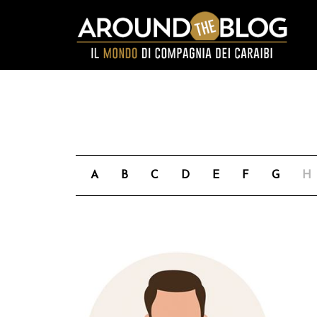
A
B
C
D
E
F
G
H