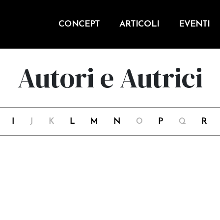
CONCEPT
ARTICOLI
EVENTI
Autori e Autrici
I
J
K
L
M
N
O
P
Q
R