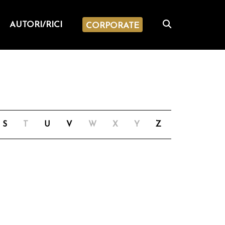
AUTORI/RICI
CORPORATE
S
T
U
V
W
X
Y
Z