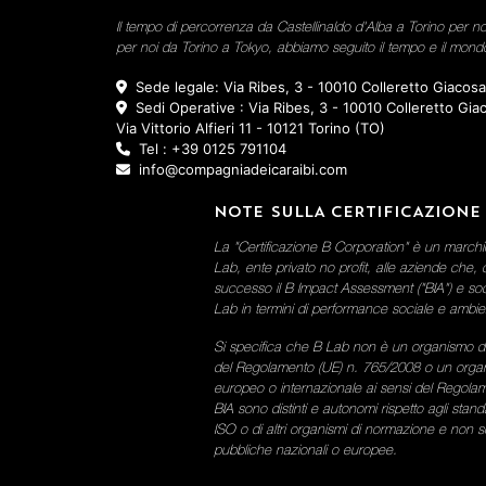
Il tempo di percorrenza da Castellinaldo d'Alba a Torino per n
per noi da Torino a Tokyo, abbiamo seguito il tempo e il mondo
Sede legale: Via Ribes, 3 - 10010 Colleretto Giacos
Sedi Operative : Via Ribes, 3 - 10010 Colleretto Gia
Via Vittorio Alfieri 11 - 10121 Torino (TO)
Tel : +39 0125 791104
info@compagniadeicaraibi.com
NOTE SULLA CERTIFICAZIONE
La "Certificazione B Corporation" è un march
Lab, ente privato no profit, alle aziende che
successo il B Impact Assessment ("BIA") e soddi
Lab in termini di performance sociale e ambien
Si specifica che B Lab non è un organismo di 
del Regolamento (UE) n. 765/2008 o un orga
europeo o internazionale ai sensi del Regolame
BIA sono distinti e autonomi rispetto agli stand
ISO o di altri organismi di normazione e non sono
pubbliche nazionali o europee.