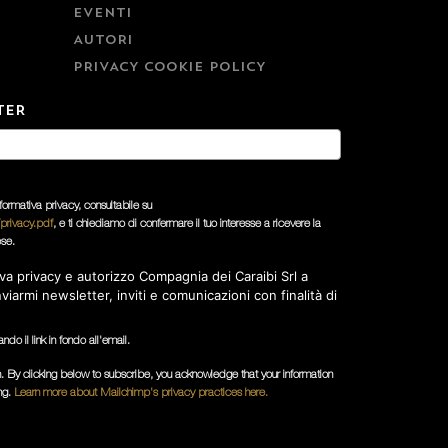
EVENTI
AUTORI
PRIVACY COOKIE POLICY
TER
nformativa privacy, consultabile su
privacy.pdf
, e ti chiediamo di confermare il tuo interesse a ricevere la
ese.
va privacy e autorizzo Compagnia dei Caraibi Srl a
inviarmi newsletter, inviti e comunicazioni con finalità di
ndo il link in fondo all'email.
 By clicking below to subscribe, you acknowledge that your information
ing.
Learn more about Mailchimp's privacy practices here.