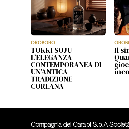
OROBORO
OROB
TOKKI SOJU –
Il s
L’ELEGANZA
Quan
CONTEMPORANEA DI
gioc
UN’ANTICA
inc
TRADIZIONE
COREANA
Compagnia dei Caraibi S.p.A Società