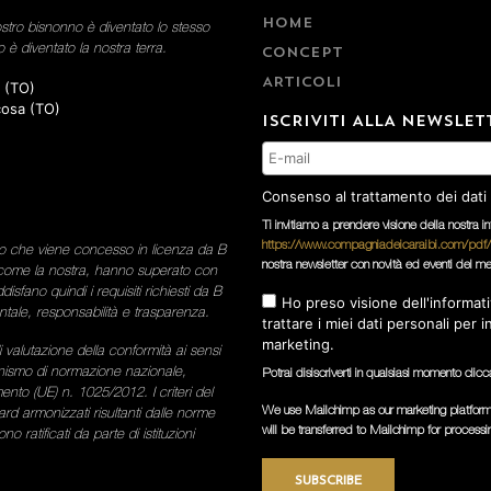
HOME
ostro bisnonno è diventato lo stesso
 è diventato la nostra terra.
CONCEPT
ARTICOLI
a (TO)
cosa (TO)
ISCRIVITI ALLA NEWSLET
Consenso al trattamento dei dati
Ti invitiamo a prendere visione della nostra i
https://www.compagniadeicaraibi.com/pdf/
io che viene concesso in licenza da B
nostra newsletter con novità ed eventi del m
, come la nostra, hanno superato con
sfano quindi i requisiti richiesti da B
Ho preso visione dell'informati
tale, responsabilità e trasparenza.
trattare i miei dati personali per 
marketing.
valutazione della conformità ai sensi
nismo di normazione nazionale,
Potrai disiscriverti in qualsiasi momento clicca
nto (UE) n. 1025/2012. I criteri del
We use Mailchimp as our marketing platform.
ard armonizzati risultanti dalle norme
will be transferred to Mailchimp for process
 ratificati da parte di istituzioni