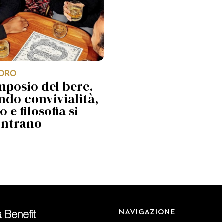
ORO
imposio del bere.
do convivialità,
o e filosofia si
ontrano
NAVIGAZIONE
 Benefit