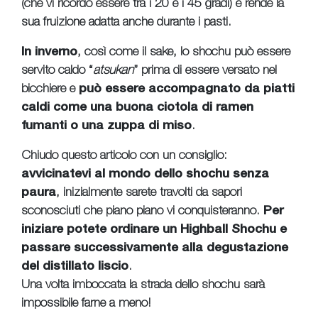
(che vi ricordo essere tra i 20 e i 45 gradi) e rende la
sua fruizione adatta anche durante i pasti.
In inverno
, così come il sake, lo shochu può essere
servito caldo “
atsukan
” prima di essere versato nel
bicchiere e
può essere accompagnato da piatti
caldi come una buona ciotola di ramen
fumanti o una zuppa di miso
.
Chiudo questo articolo con un consiglio:
avvicinatevi al mondo dello shochu senza
paura
, inizialmente sarete travolti da sapori
sconosciuti che piano piano vi conquisteranno.
Per
iniziare potete ordinare un Highball Shochu e
passare successivamente alla degustazione
del distillato liscio
.
Una volta imboccata la strada dello shochu sarà
impossibile farne a meno!