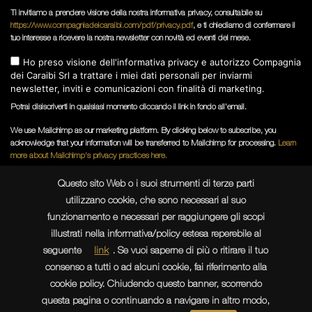
Ti invitiamo a prendere visione della nostra informativa privacy, consultabile su
https://www.compagniadeicaraibi.com/pdf/privacy.pdf
, e ti chiediamo di confermare il
tuo interesse a ricevere la nostra newsletter con novità ed eventi del mese.
Ho preso visione dell'informativa privacy e autorizzo Compagnia
dei Caraibi Srl a trattare i miei dati personali per inviarmi
newsletter, inviti e comunicazioni con finalità di marketing.
Potrai disiscriverti in qualsiasi momento cliccando il link in fondo all'email.
We use Mailchimp as our marketing platform. By clicking below to subscribe, you
acknowledge that your information will be transferred to Mailchimp for processing.
Learn
more about Mailchimp's privacy practices here.
Questo sito Web o i suoi strumenti di terze parti
utilizzano cookie, che sono necessari al suo
funzionamento e necessari per raggiungere gli scopi
illustrati nella informativa/policy estesa reperebile al
seguente
link
. Se vuoi saperne di più o ritirare il tuo
consenso a tutti o ad alcuni cookie, fai riferimento alla
Sede Operativa : Via Ribes, 3 - 10010 Colleretto Giacosa (TO)
cookie policy. Chiudendo questo banner, scorrendo
P.IVA e C.F. 09971520011 - Reg. Imprese Torino TO1095925 /
questa pagina o continuando a navigare in altro modo,
CAPITALE SOCIALE I.V. 5.000.000,00 EUR