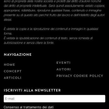
sono di proprietà della nostra società e protetti dal diritto d’autore nonché
dal diritto di proprietà intellettuale. Sarà quindi assolutamente vietato copiare,
appropriarsi, ridistribuire, riprodurre qualsiasi frase, contenuto o immagine
presente su di questo sito perché frutto del lavoro e dell’intelletto degli autori
stessi.
È vietata la copia e la riproduzione dei contenuti e immagini in qualsiasi
forma.
È vietata la ripubblicazione dei contenuti di testo, senza richiesta di
autorizzazione e senza citare la fonte.
NAVIGAZIONE
EVENTI
HOME
AUTORI
CONCEPT
PRIVACY COOKIE POLICY
ARTICOLI
ISCRIVITI ALLA NEWSLETTER
Consenso al trattamento dei dati