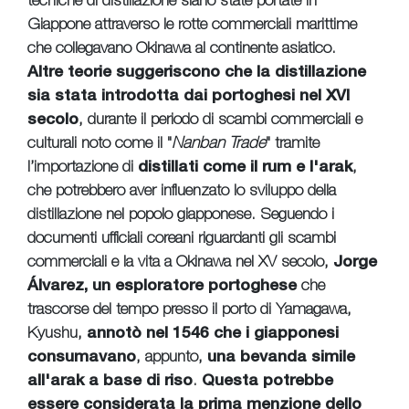
tecniche di distillazione siano state portate in
Giappone attraverso le rotte commerciali marittime
che collegavano Okinawa al continente asiatico.
Altre teorie suggeriscono che la distillazione
sia stata introdotta dai portoghesi nel XVI
secolo
, durante il periodo di scambi commerciali e
culturali noto come il "
Nanban Trade
" tramite
l’importazione di
distillati come il rum e l'arak
,
che potrebbero aver influenzato lo sviluppo della
distillazione nel popolo giapponese. Seguendo i
documenti ufficiali coreani riguardanti gli scambi
commerciali e la vita a Okinawa nel XV secolo,
Jorge
Álvarez, un esploratore portoghese
che
trascorse del tempo presso il porto di Yamagawa,
Kyushu,
annotò nel 1546 che i giapponesi
consumavano
, appunto,
una bevanda simile
all'arak a base di riso
.
Questa potrebbe
essere considerata la prima menzione dello