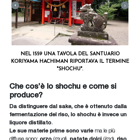
›
‹
ERO
NEL 1559 UNA TAVOLA DEL SANTUARIO
C
SO
KORIYAMA HACHIMAN RIPORTAVA IL TERMINE
"SHOCHU".
Che cos’è lo shochu e come si
produce?
Da distinguere dal sake, che è ottenuto dalla
fermentazione del riso, lo shochu è invece un
liquore distillato
.
Le sue materie prime
sono varie
ma le più
diffuse sono:
orzo
(
mugi
),
patate dolci
(
imo
),
riso