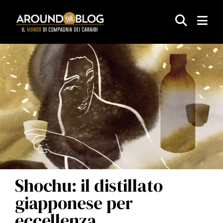
ARTICOLI
EVENTI
AUTORI/RICI
CORPORATE
Shochu: il distillato
giapponese per
eccellenza