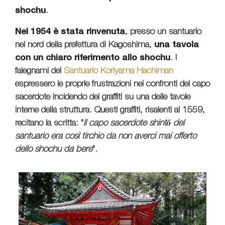
shochu
.
Nel 1954 è stata rinvenuta
, presso un santuario
nel nord della prefettura di Kagoshima,
una tavola
con un chiaro riferimento allo shochu
. I
falegnami del
Santuario Koriyama Hachiman
espressero le proprie frustrazioni nei confronti del capo
sacerdote incidendo dei graffiti su una delle tavole
interne della struttura. Questi graffiti, risalenti al 1559,
recitano la scritta: "
Il capo sacerdote shintō del
santuario era così tirchio da non averci mai offerto
dello shochu da bere
".